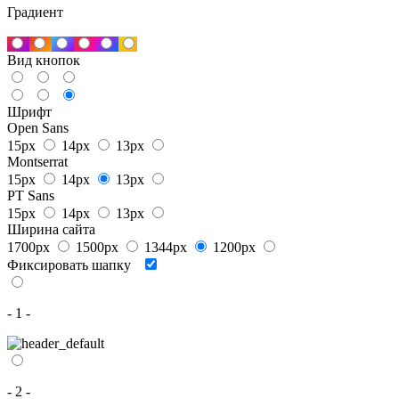
Градиент
Вид кнопок
Шрифт
Open Sans
15px
14px
13px
Montserrat
15px
14px
13px
PT Sans
15px
14px
13px
Ширина сайта
1700px
1500px
1344px
1200px
Фиксировать шапку
- 1 -
- 2 -