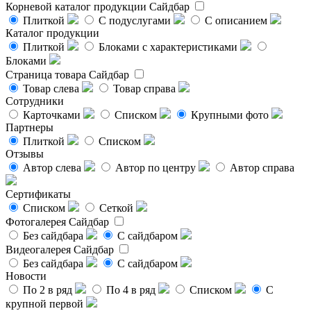
Корневой каталог продукции
Сайдбар
Плиткой
С подуслугами
С описанием
Каталог продукции
Плиткой
Блоками с характеристиками
Блоками
Страница товара
Сайдбар
Товар слева
Товар справа
Сотрудники
Карточками
Списком
Крупными фото
Партнеры
Плиткой
Списком
Отзывы
Автор слева
Автор по центру
Автор справа
Сертификаты
Списком
Сеткой
Фотогалерея
Сайдбар
Без сайдбара
С сайдбаром
Видеогалерея
Сайдбар
Без сайдбара
С сайдбаром
Новости
По 2 в ряд
По 4 в ряд
Списком
С
крупной первой