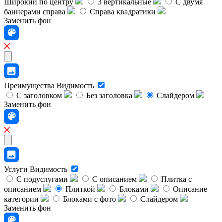
Широкий по центру
3 вертикальные
С двумя
баннерами справа
Справа квадратики
Заменить фон
Преимущества
Видимость
С заголовком
Без заголовка
Слайдером
Заменить фон
Услуги
Видимость
С подуслугами
С описанием
Плитка с
описанием
Плиткой
Блоками
Описание
категории
Блоками с фото
Слайдером
Заменить фон