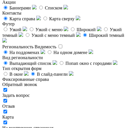
Акции
Баннерами
Списком
Контакты
Карта справа
Карта сверху
Футер
Узкий
Узкий с меню
Широкий
Узкий
темный
Узкий с меню темный
Широкий темный
Региональность
Видимость
На поддоменах
На одном домене
Вид региональности
Выпадающий список
Попап окно с городами
Тип открытия форм
В окне
В слайд-панели
Фиксированные справа
Обратный звонок
Задать вопрос
Отзыв
Карта
На внутренних страницах