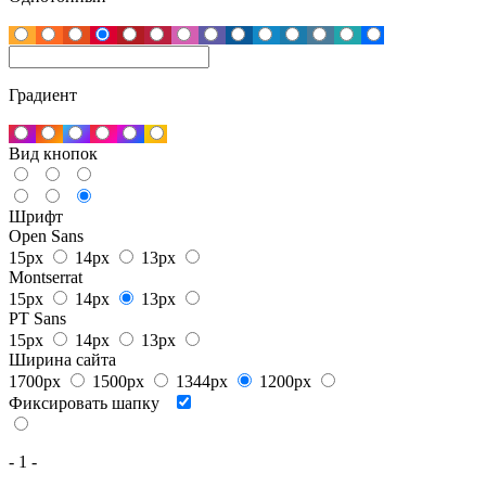
Градиент
Вид кнопок
Шрифт
Open Sans
15px
14px
13px
Montserrat
15px
14px
13px
PT Sans
15px
14px
13px
Ширина сайта
1700px
1500px
1344px
1200px
Фиксировать шапку
- 1 -