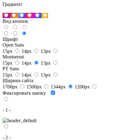
Градиент
Вид кнопок
Шрифт
Open Sans
15px
14px
13px
Montserrat
15px
14px
13px
PT Sans
15px
14px
13px
Ширина сайта
1700px
1500px
1344px
1200px
Фиксировать шапку
- 1 -
- 2 -